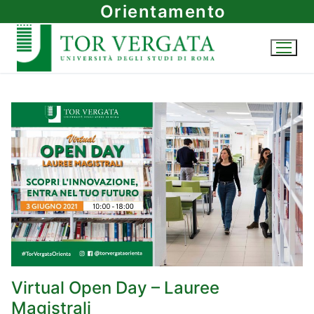
Vai
Orientamento
al
contenuto
Virtual Open Day – Lauree
Magistrali